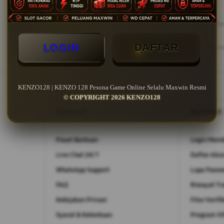
LOGIN
DAFTAR
KENZO128 | KENZO 128 Pesona Game Online Selalu Maxwin Resmi
© COPYRIGHT 2026 KENZO128
Support
Account
Pusat Bantuan
Login Mem
Live Chat 24/7
Daftar Aku
WhatsApp Support
Lupa Passw
FAQ
Riwayat Tr
Kebijakan Privasi
Fitur Verifi
Syarat & Ketentuan
Program VI