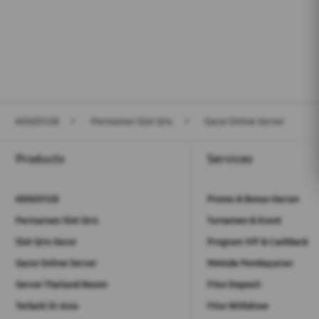
Layer Popup Close
KENZO128
>
Permainan Slot Qris
>
Gacor Online Server
Footer Navigation
Products
Services
KENZO128
Promo & Bonus Harian
Permainan Slot Qris
Turnamen & Event
Slot Qris Gacor
Program VIP & Cashback
Gacor Online Server
Metode Pembayaran
Server Thailand Resmi
Fitur Deposit
Terbaik Di Asia
Fitur Withdraw