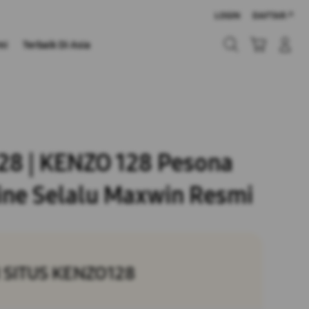
LOGIN
DAFTAR
Cari
Troli
Login/Sign-Up
mi
Terbaik Di Asia
Cari
8 | KENZO 128 Pesona
ne Selalu Maxwin Resmi
 SITUS KENZO128