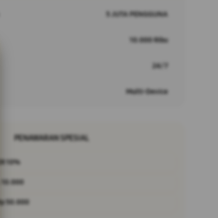
5 JUTA PENGGUNA
10.000 Ribu
24/7
Multi-Device
PENAWARAN SPESIAL
R 10%
 10.000
Rp 50.000